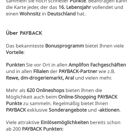
sammeln Sie noch schneller
Punkte
. Beantragen kann
die Karte jeder, der das
16. Lebensjahr
vollendet und
einen
Wohnsitz
in
Deutschland
hat.
Über PAYBACK
Das bekannteste
Bonusprogramm
bietet Ihnen viele
Vorteile
:
Punkten
Sie vor Ort in allen
Amplifon Fachgeschäften
und in allen
Filialen
der
PAYBACK-Partner
wie z.B.
Rewe, dm-drogeriemarkt, Aral
und vielen mehr.
Mehr als
620 Onlineshops
bieten Ihnen die
Möglichkeit auch beim
Online-Shopping
PAYBACK
Punkte
zu sammeln. Regelmäßig bietet Ihnen
PAYBACK
exklusive
Sonderangebote
und
-aktionen
.
Viele attraktive
Einlösemöglichkeiten
bereits schon
ab 200
PAYBACK Punkten: