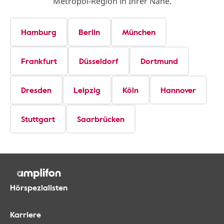
Metropol-Region in Ihrer Nähe.
Hamburg
Berlin
München
Frankfurt
Düsseldorf
Dortmund
Dresden
Leipzig
Köln
Hannover
Stuttgart
Saarbrücken
Hörspezialisten
Karriere