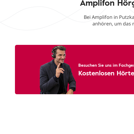
Amplifon Hör
Bei Amplifon in Putzk
anhören, um das r
Besuchen Sie uns im Fachges
Kostenlosen Hörte