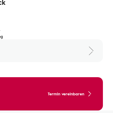
ck
-
ng
Termin vereinbaren