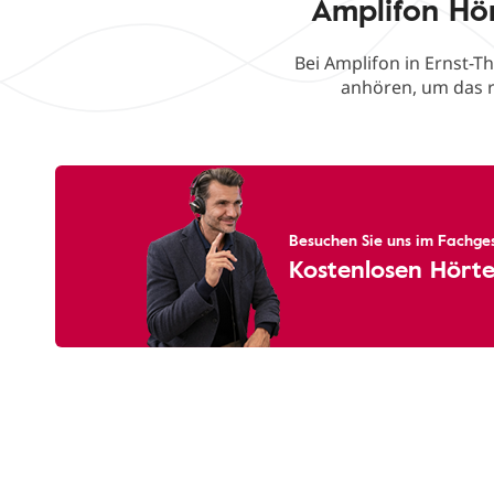
Amplifon Hö
Bei Amplifon in Ernst-T
anhören, um das r
Besuchen Sie uns im Fachges
Kostenlosen Hörte