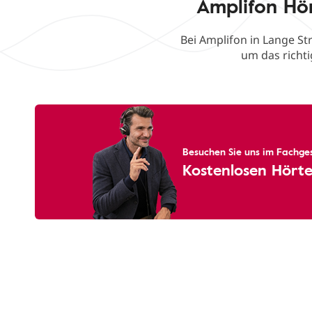
Amplifon Hö
Bei Amplifon in Lange St
um das richti
Besuchen Sie uns im Fachges
Kostenlosen Hörte