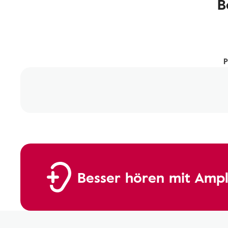
B
P
Besser hören mit Ampl