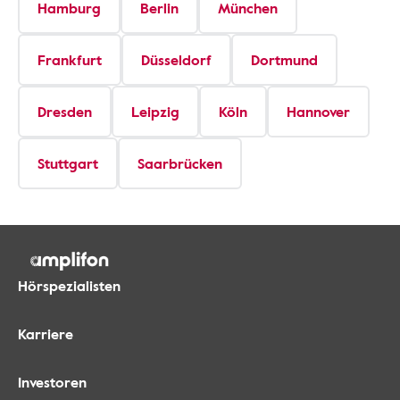
Hamburg
Berlin
München
Frankfurt
Düsseldorf
Dortmund
Dresden
Leipzig
Köln
Hannover
Stuttgart
Saarbrücken
Hörspezialisten
Karriere
Investoren