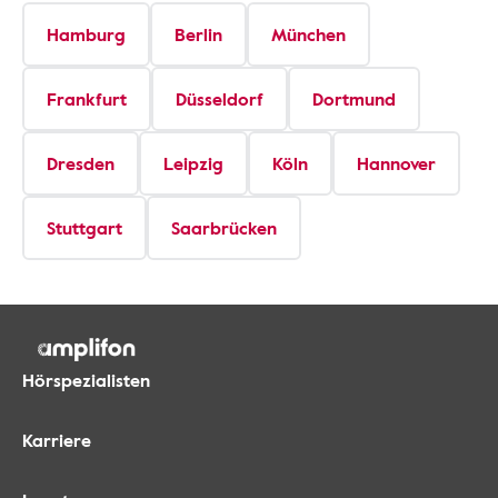
Hamburg
Berlin
München
Frankfurt
Düsseldorf
Dortmund
Dresden
Leipzig
Köln
Hannover
Stuttgart
Saarbrücken
Hörspezialisten
Karriere