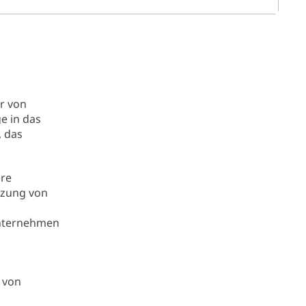
r von
e in das
 das
ere
tzung von
Unternehmen
 von