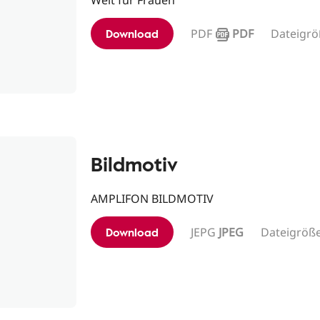
Welt für Frauen
Download
PDF
PDF
Dateigrö
Bildmotiv
AMPLIFON BILDMOTIV
Download
JEPG
JPEG
Dateigröß