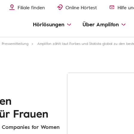
Filiale finden
Online Hörtest
Hilfe u
Hörlösungen
Über Amplifon
Pressemitteilung
Amplifon zählt laut Forbes und Statista global zu den be
ten
ür Frauen
op Companies for Women