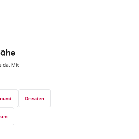
Nähe
 da. Mit
mund
Dresden
ken