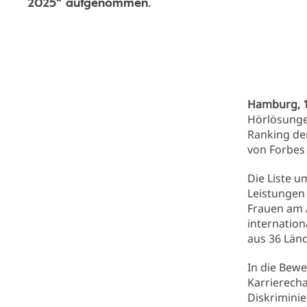
2025“ aufgenommen.
Hamburg, 1
Hörlösunge
Ranking de
von Forbes
Die Liste u
Leistungen
Frauen am 
internatio
aus 36 Län
In die Bewe
Karrierech
Diskrimini