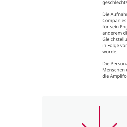
geschlechts
Die Aufnahm
Companies 
für sein En
anderem die
Gleichstell
in Folge vo
wurde.
Die Persona
Menschen u
die Amplifo