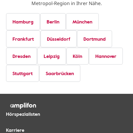
Metropol-Region in Ihrer Nähe.
Hamburg
Berlin
München
Frankfurt
Düsseldorf
Dortmund
Dresden
Leipzig
Köln
Hannover
Stuttgart
Saarbrücken
Hörspezialisten
Karriere