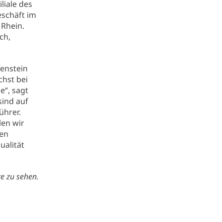
liale des
schäft im
 Rhein.
ch,
lenstein
chst bei
e“, sagt
sind auf
ührer.
len wir
ren
ualität
e zu sehen.