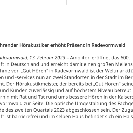
ührender Hörakustiker erhöht Präsenz in Radevormwald
devormwald, 13. Februar 2023
– Amplifon eröffnet das 600.
t in Deutschland und erreicht damit einen großen Meilenst
hme von „Gut Hören“ in Radevormwald ist der Weltmarktfü
 und -services nun an zwei Standorten in der Stadt im Be
t. Der Hörakustikmeister, der bereits bei „Gut Hören“ sein
und Kunden zuverlässig und auf höchstem Niveau betreut h
rhin mit Rat und Tat rund ums bessere Hören in der Kaiser
vormwald zur Seite. Die optische Umgestaltung des Fachges
de des zweiten Quartals 2023 abgeschlossen sein. Der Zu
t ist barrierefrei und im selben Haus befindet sich ein Hal
.