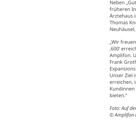
Neben „Gut 
früheren I
Ärztehaus 
Thomas Knor
Neuhäusel, 
„Wir freue
‚600‘ errei
Amplifon. U
Frank Groth
Expansionsk
Unser Ziel 
erreichen,
Kundinnen 
bieten.“
Foto: Auf de
© Amplifon