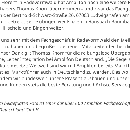
Hören“ in Radevormwald hat Amplifon noch eine weitere Fi
nhabers Thomas Knorr übernommen – und zwar das Fachge
in der Berthold-Schwarz-Straße 26, 67063 Ludwigshafen am
r betreibt seine übrigen vier Filialen in Ransbach-Baumba
Hillscheid und Bingen weiter.
n uns sehr, mit dem Fachgeschäft in Radevormwald den Mei
cht zu haben und begrüßen die neuen Mitarbeitenden herzli
nser Dank gilt Thomas Knorr für die reibungslose Übergab
e, Leiter Integration bei Amplifon Deutschland. „Die Segel 
urs gesetzt: Weltweit sind wir mit Amplifon bereits Marktf
ist es, Marktführer auch in Deutschland zu werden. Das wol
 indem wir bundesweit unsere Präsenz ausbauen und unse
und Kunden stets die beste Beratung und höchste Serviceq
m beigefügten Foto ist eines der über 600 Amplifon Fachgeschäft
 Deutschland GmbH