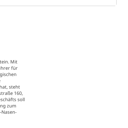
ein. Mit
hrer für
rgischen
e
at, steht
straße 160,
chäfts soll
gang zum
s-Nasen-