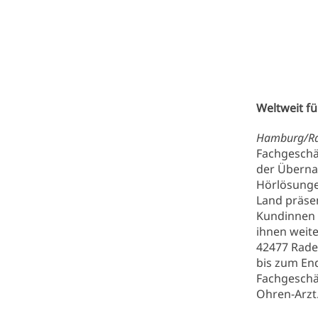
Weltweit f
Hamburg/Ra
Fachgeschäf
der Überna
Hörlösungen
Land präsen
Kundinnen 
ihnen weite
42477 Rade
bis zum En
Fachgeschäf
Ohren-Arzt