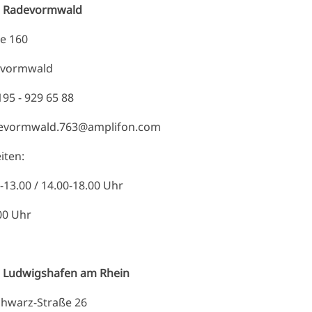
on in Radevormwald
erstraße 160
7 Radevormwald
n: 02195 - 929 65 88
Radevormwald.763@amplifon.com
nungszeiten:
0-13.00 / 14.00-18.00 Uhr
.00 Uhr
n Ludwigshafen am Rhein
chwarz-Straße 26