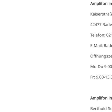
Amplif
Kais
4247
Telefo
E-Mail: 
Öff
Mo-Do 9.0
Fr: 9.00-13
Amplifon i
Berthold-S