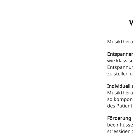
W
Musikthera
Entspanne
wie klassis
Entspannun
zu stellen 
Individuel
Musiktherap
so komponie
des Patient
Förderung 
beeinflusse
stressigen 