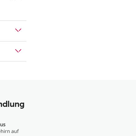
andlung
tus
ehirn auf