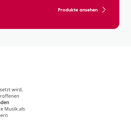
Produkte ansehen
setzt wird,
troffenen
nden
e Musik als
dern