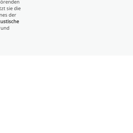
störenden
zt sie die
nes der
ustische
rund