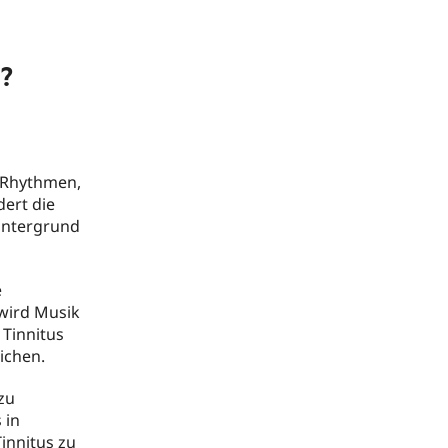
s?
 Rhythmen,
ert die
Hintergrund
e
 wird Musik
 Tinnitus
ichen.
zu
 in
innitus zu