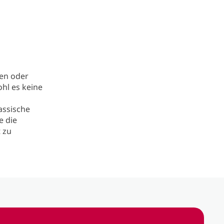
en oder
hl es keine
assische
e die
 zu