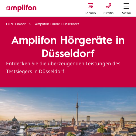
Termin
Gratis
Menü
Filial-Finder
Amplifon Filiale Düsseldorf
Amplifon Hörgeräte in
Düsseldorf
Entdecken Sie die überzeugenden Leistungen des
Testsiegers in Düsseldorf.