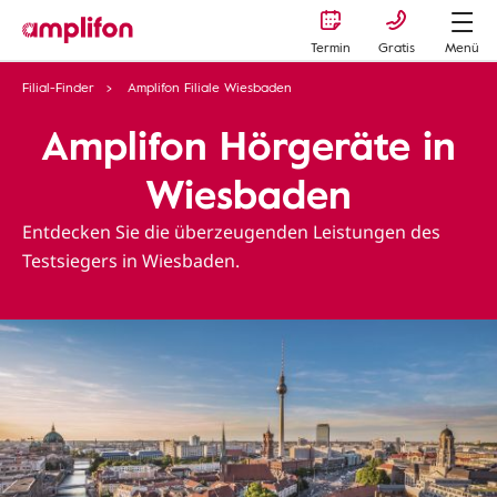
Termin
Gratis
Menü
Filial-Finder
Amplifon Filiale Wiesbaden
Amplifon Hörgeräte in
Wiesbaden
Entdecken Sie die überzeugenden Leistungen des
Testsiegers in Wiesbaden.