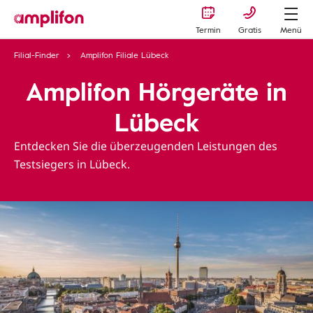
Termin
Gratis
Menü
Filial-Finder
Amplifon Filiale Lübeck
Amplifon Hörgeräte in
Lübeck
Entdecken Sie die überzeugenden Leistungen des
Testsiegers in Lübeck.