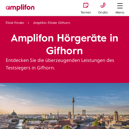
Termin
Gratis
Menü
Filial-Finder
Amplifon Filiale Gifhorn
Amplifon Hörgeräte in
Gifhorn
Entdecken Sie die überzeugenden Leistungen des
Testsiegers in Gifhorn.