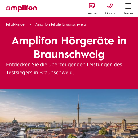
Termin
Gratis
Menü
Filial-Finder
Amplifon Filiale Braunschweig
Amplifon Hörgeräte in
Braunschweig
Entdecken Sie die überzeugenden Leistungen des
Testsiegers in Braunschweig.