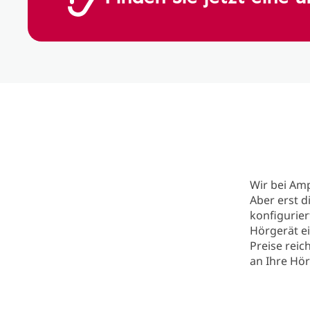
Wir bei Am
Aber erst d
konfigurier
Hörgerät ei
Preise reic
an Ihre Hö