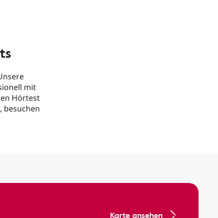
ts
 Unsere
ionell mit
gen Hörtest
n, besuchen
Karte ansehen