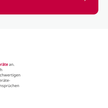
räte
an.
ch
ochwertigen
eräte-
 Ansprüchen