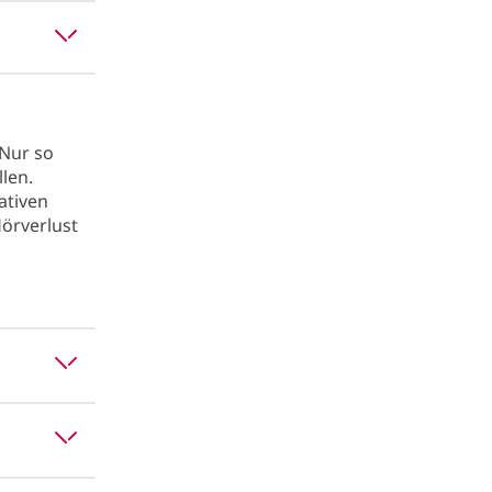
 Nur so
len.
ativen
Hörverlust