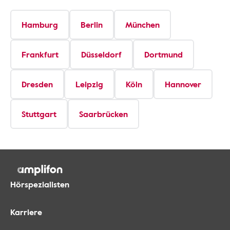
Hamburg
Berlin
München
Frankfurt
Düsseldorf
Dortmund
Dresden
Leipzig
Köln
Hannover
Stuttgart
Saarbrücken
Hörspezialisten
Karriere