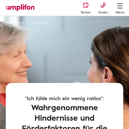
Termin
Gratis
Menü
HNO-Portal
Ohrhörer
"Ich fühle mich ein wenig ratlos":
Wahrgenommene
Hindernisse und
Förderfaktoren für die