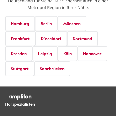
Deutschland für Sie da. Mit Sicherheit auch in einer
Metropol-Region in Ihrer Nähe.
Hamburg
Berlin
München
Frankfurt
Düsseldorf
Dortmund
Dresden
Leipzig
Köln
Hannover
Stuttgart
Saarbrücken
Hörspezialisten