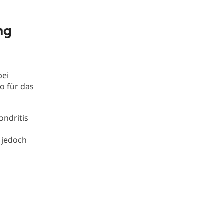
ng
bei
o für das
ondritis
 jedoch