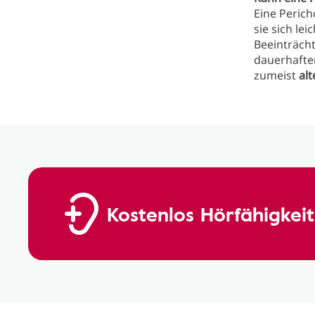
Eine Perich
sie sich le
Beeinträch
dauerhaft
zumeist
al
Kostenlos Hörfähigkeit