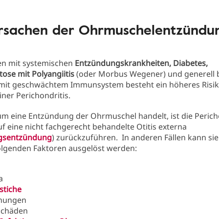
rsachen der Ohrmuschelentzündu
en mit systemischen
Entzündungskrankheiten, Diabetes,
ose mit Polyangiitis
(oder Morbus Wegener) und generell 
it geschwächtem Immunsystem besteht ein höheres Risik
iner Perichondritis.
um eine Entzündung der Ohrmuschel handelt, ist die Perich
f eine nicht fachgerecht behandelte Otitis externa
gsentzündung
) zurückzuführen. In anderen Fällen kann sie
olgenden Faktoren ausgelöst werden:
a
stiche
nungen
schäden