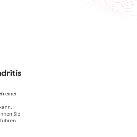
ritis
en
einer
kann.
nnen Sie
führen.