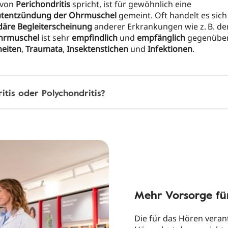
 von
Perichondritis
spricht, ist für gewöhnlich eine
utentzündung der Ohrmuschel
gemeint. Oft handelt es sich
äre Begleiterscheinung
anderer Erkrankungen wie z. B. de
hrmuschel
ist sehr
empfindlich
und
empfänglich
gegenübe
eiten
,
Traumata
,
Insektenstichen
und
Infektionen
.
itis oder Polychondritis?
Mehr Vorsorge fü
Die für das Hören vera