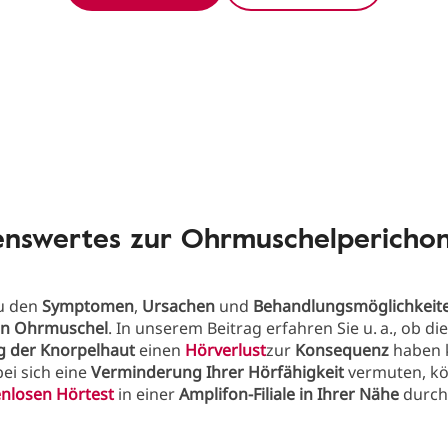
enswertes zur Ohrmuschelperichond
zu den
Symptomen
,
Ursachen
und
Behandlungsmöglichkeit
en Ohrmuschel
. In unserem Beitrag erfahren Sie u. a., ob die
 der Knorpelhaut
einen
Hörverlust
zur
Konsequenz
haben 
bei sich eine
Verminderung Ihrer Hörfähigkeit
vermuten, kö
nlosen Hörtest
in einer
Amplifon-Filiale in Ihrer Nähe
durch