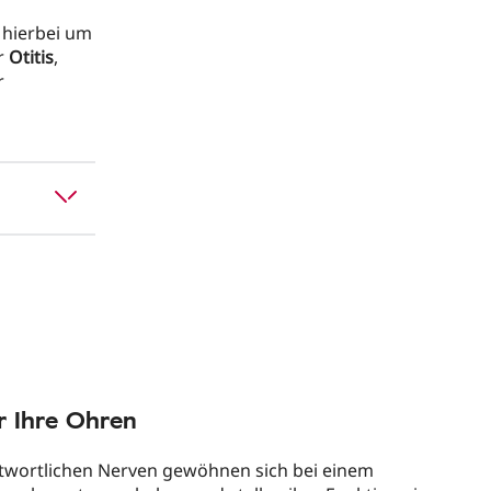
 hierbei um
r
Otitis
,
r
r Ihre Ohren
ntwortlichen Nerven gewöhnen sich bei einem