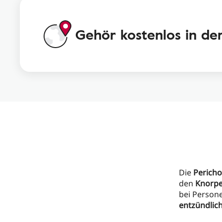
Gehör kostenlos in de
Die
Pericho
den
Knorpe
bei Person
entzündlic