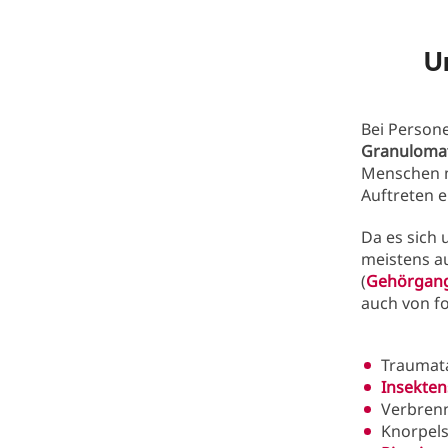
U
Bei Person
Granulomat
Menschen m
Auftreten e
Da es sich 
meistens au
(
Gehörgan
auch von f
Traumat
Insekten
Verbren
Knorpel