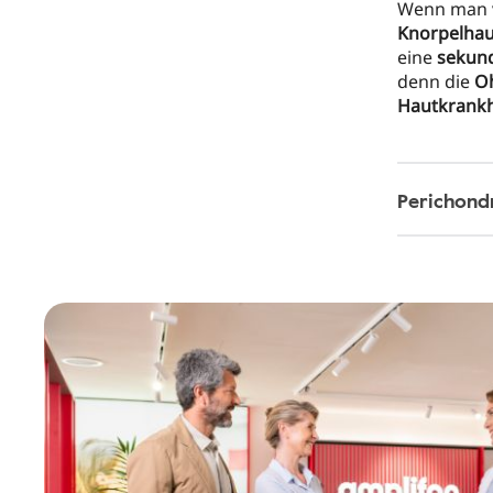
Wenn man
Knorpelha
eine
sekund
denn die
O
Hautkrankh
Perichondr