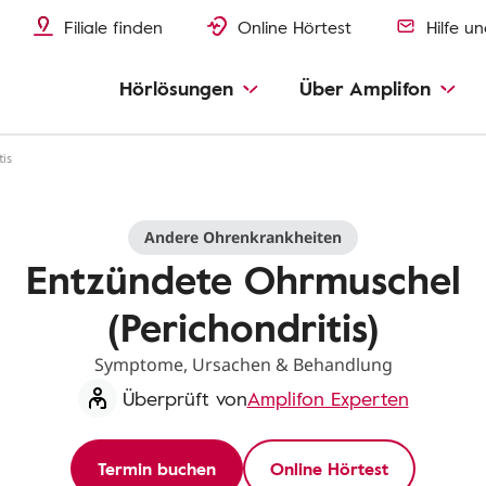
Filiale finden
Online Hörtest
Hilfe u
Hörlösungen
Über Amplifon
is
Andere Ohrenkrankheiten
Entzündete Ohrmuschel
(Perichondritis)
Symptome, Ursachen & Behandlung
Überprüft von
Amplifon Experten
Termin buchen
Online Hörtest