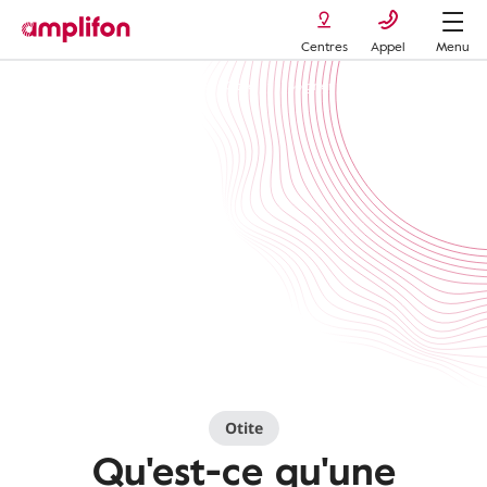
Centres
Appel
Menu
Maladies et troubles auditifs
Otite
Soigner une otite
Myringoto
Otite
Qu'est-ce qu'une