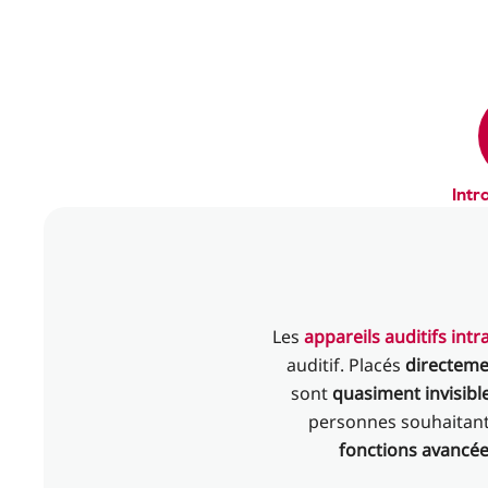
Intr
Les
appareils auditifs intr
auditif. Placés
directement
sont
quasiment invisibl
personnes souhaitant
fonctions avancé