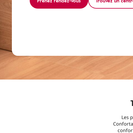
Prenez rendez-vous
Trouvez un centr
Les p
Confortab
confor