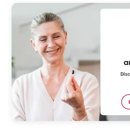
a
Disc