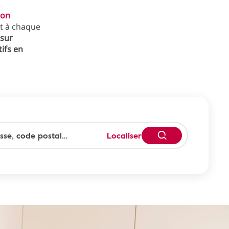
ion
 à chaque
sur
tifs en
Localiser