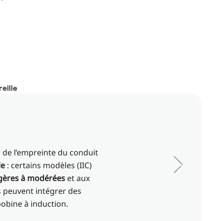
eille
 de l’empreinte du conduit
le
: certains modèles (IIC)
égères à modérées
et aux
ls peuvent intégrer des
bobine à induction.