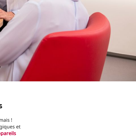
s
mais !
ogiques et
pareils