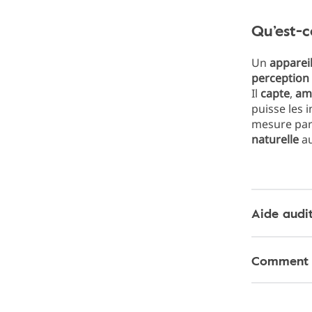
Qu’est-c
Un
appareil
perception
Il
capte
,
amp
puisse les 
mesure pa
naturelle
au
Aide audit
Comment fo