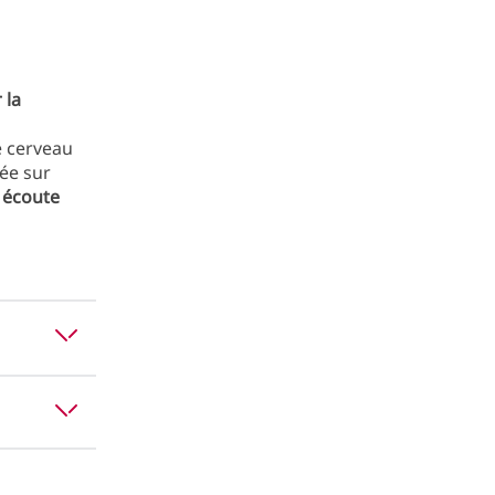
 la
le cerveau
ée sur
e
écoute