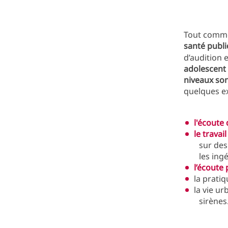
Tout comme
santé publ
d’audition 
adolescent
niveaux son
quelques e
l'écoute
le travai
sur des
les ing
l’écoute
la prati
la vie ur
sirènes.