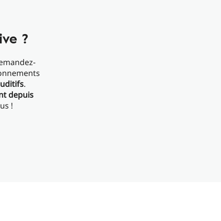
ive ?
Demandez-
donnements
uditifs
.
ent depuis
us !