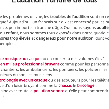
 les problèmes de vue, les
troubles de l’audition
sont un r
1
ique
.
Aujourd’hui, un français sur dix est concerné par les 
et ce, peu importe la tranche d’âge. Que nous soyons
adulte
ou
enfant
, nous sommes tous exposés dans notre quotidie
ores trop élevés
et
dangereux pour notre audition
, dont vo
xemples :
 de musique au casque
ou en concert à des volumes élevés
l en milieu professionnel bruyant
comme pour les personnes 
 chantiers, les ambulanciers, les pompiers, les policiers, les 
énieurs du son, les musiciens...
 prolongée avec un casque
ou des écouteurs pour les télétr
que d'un loisir bruyant comme la
chasse
, le
bricolage
...
baine avec toute la
pollution sonore
qu'elle peut comprendre
..)