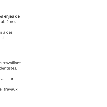
éel
enjeu de
problèmes
,
n à des
ici
travaillant
dentistes,
availleurs.
 (travaux,