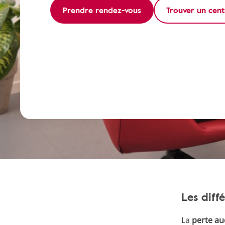
Prendre rendez-vous
Trouver un cent
Les diff
La
perte au