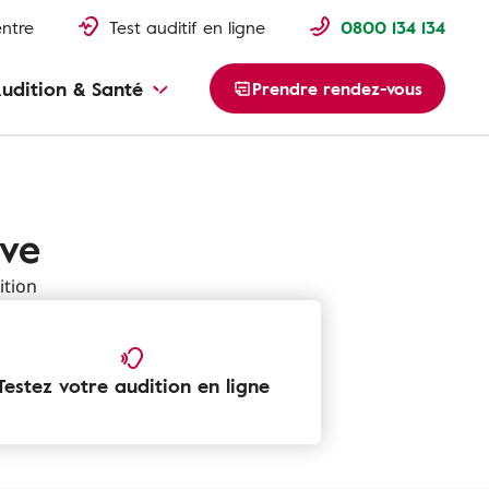
entre
Test auditif en ligne
0800 134 134
udition & Santé
Prendre rendez-vous
ive
ition
Testez votre audition en ligne