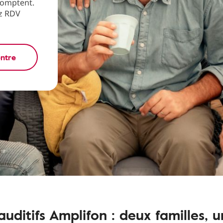
comptent.
ez RDV
entre
auditifs Amplifon : deux familles, u