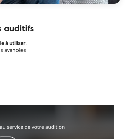
 auditifs
e à utiliser
.
us avancées
A
 au service de votre audition