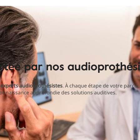
ortée par nos audioprothési
s
experts audioprothésistes
. À chaque étape de votre parco
 connaissance approfondie des solutions auditives.