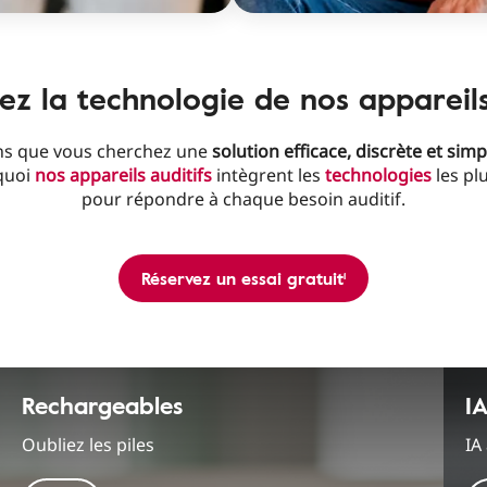
z la technologie de nos appareils
s que vous cherchez une
solution efficace, discrète et simpl
quoi
nos appareils auditifs
intègrent les
technologies
les pl
pour répondre à chaque besoin auditif.
Réservez un essai gratuit¹
Rechargeables
I
Oubliez les piles
IA