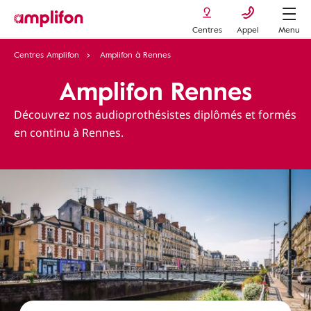
Centres
Appel
Menu
Centres Amplifon
Amplifon à Rennes
Amplifon Rennes
Découvrez nos audioprothésistes diplômés et formés
en continu à Rennes.