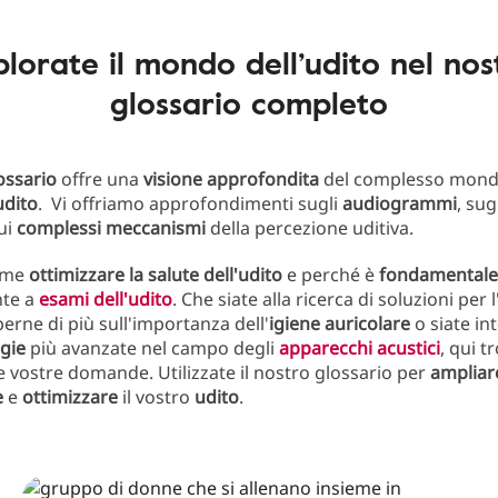
plorate il mondo dell’udito nel nos
glossario completo
ossario
offre una
visione approfondita
del complesso mond
udito
. Vi offriamo approfondimenti sugli
audiogrammi
, sug
ui
complessi meccanismi
della percezione uditiva.
ome
ottimizzare la salute dell'udito
e perché è
fondamentale
nte a
esami dell'udito
. Che siate alla ricerca di soluzioni per l
perne di più sull'importanza dell'
igiene auricolare
o siate in
gie
più avanzate nel campo degli
apparecchi acustici
, qui t
le vostre domande. Utilizzate il nostro glossario per
ampliar
e
e
ottimizzare
il vostro
udito
.