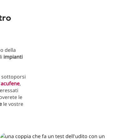
tro
o della
li
impianti
sottoporsi
'
acufene
,
teressati
roverete le
e
le vostre