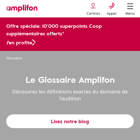
Centres
Appel
Menu
Offre spéciale: 10’000 superpoints Coop
supplémentaires offerts*
J'en profite
Glossaire
Le Glossaire Amplifon
Découvrez les définitions exactes du domaine de
l’audition
Lisez notre blog