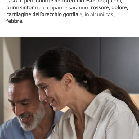
caso di
pericondrite dell'orecchio esterno
, quindi, i
primi sintomi
a comparire saranno:
rossore, dolore,
cartilagine dell’orecchio gonfia
e, in alcuni casi,
febbre
.