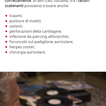
correttamente
. In altri casi, tuttavia, tra i
fattori
scatenanti
possiamo trovare anche:
traumi;
punture di insetti;
ustioni;
perforazioni della cartilagine;
infezione da piercing all’orecchio;
foruncolo sul padiglione auricolare;
herpes zoster;
chirurgia auricolare.