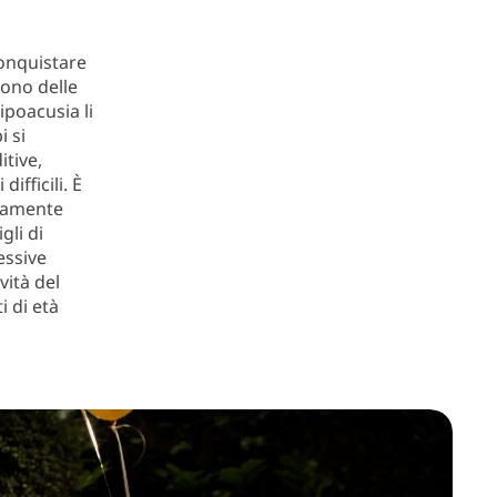
conquistare
gono delle
’ipoacusia li
i si
itive,
ifficili. È
ivamente
gli di
essive
vità del
i di età