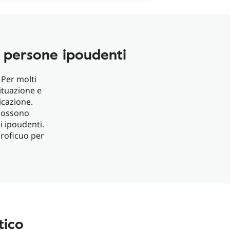
 persone ipoudenti
 Per molti
situazione e
icazione.
 possono
 ipoudenti.
proficuo per
tico