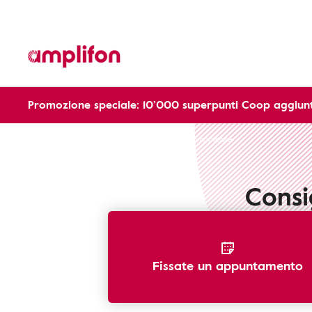
Promozione speciale: 10’000 superpunti Coop aggiunt
Riconoscere perdita dell'udito
Come comunicare
Consi
Fissate un appuntamento