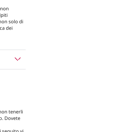
 non
piti
non solo di
ca dei
non tenerli
o. Dovete
 seguito vi