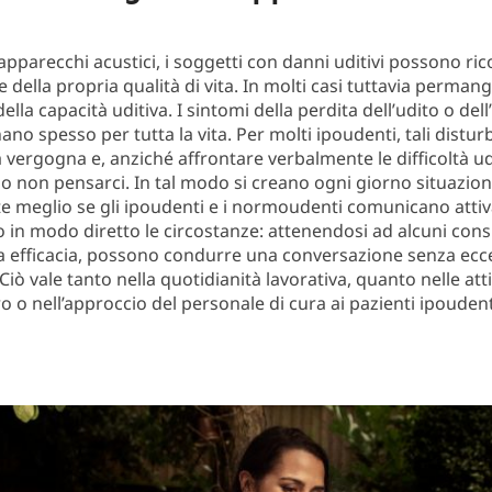
 apparecchi acustici, i soggetti con danni uditivi possono ri
 della propria qualità di vita. In molti casi tuttavia perman
della capacità uditiva. I sintomi della perdita dell’udito o dell
o spesso per tutta la vita. Per molti ipoudenti, tali disturb
 vergogna e, anziché affrontare verbalmente le difficoltà ud
 non pensarci. In tal modo si creano ogni giorno situazioni d
e meglio se gli ipoudenti e i normoudenti comunicano att
 in modo diretto le circostanze: attenendosi ad alcuni consi
 efficacia, possono condurre una conversazione senza ecc
 Ciò vale tanto nella quotidianità lavorativa, quanto nelle atti
o o nell’approccio del personale di cura ai pazienti ipoudent