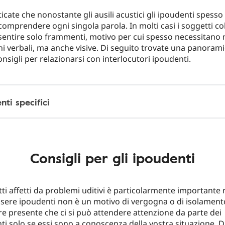
cate che nonostante gli ausili acustici gli ipoudenti spesso
comprendere ogni singola parola. In molti casi i soggetti col
sentire solo frammenti, motivo per cui spesso necessitano 
i verbali, ma anche visive. Di seguito trovate una panorami
onsigli per relazionarsi con interlocutori ipoudenti.
ti specifici
Consigli per gli ipoudenti
tti affetti da problemi uditivi è particolarmente importante 
ssere ipoudenti non è un motivo di vergogna o di isolament
e presente che ci si può attendere attenzione da parte dei
 solo se essi sono a conoscenza della vostra situazione. Di