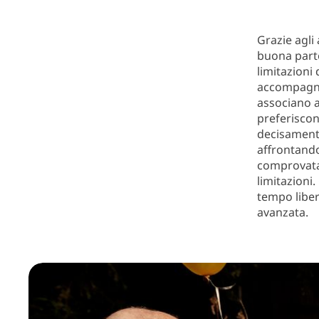
Grazie agli
buona parte
limitazioni 
accompagnan
associano a
preferiscono
decisament
affrontando
comprovata
limitazioni.
tempo liber
avanzata.