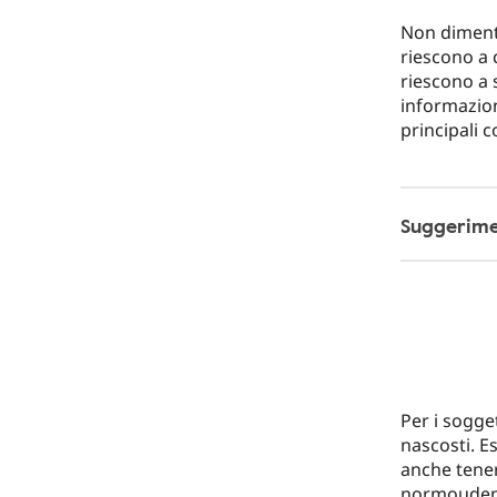
Non dimenti
riescono a 
riescono a 
informazion
principali c
Suggerimen
Per i sogge
nascosti. E
anche tener
normoudenti