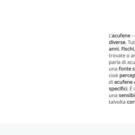
L’
acufene
–
diverse
. Tu
anni
.
Fischi
trovate o an
parla di a
una
fonte 
cioè
percepi
di
acufene 
specifici
.
È 
una
sensibi
talvolta
cor