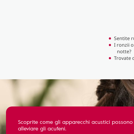
Sentite r
I ronzii 
notte?
Trovate d
Scoprite come gli apparecchi acustici possono
alleviare gli acufeni.