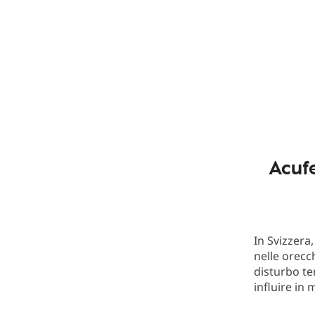
Acuf
In Svizzera
nelle orecc
disturbo t
influire in 