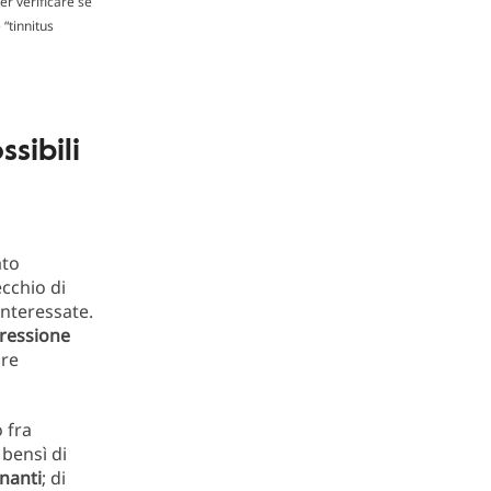
er verificare se
“tinnitus
sibili
ato
ecchio di
interessate.
pressione
ore
 fra
 bensì di
enanti
; di