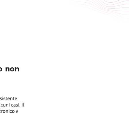
o non
sistente
lcuni casi, il
cronico
e