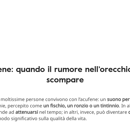
ene: quando il rumore nell’orecchi
scompare
, moltissime persone convivono con l’acufene: un
suono per
hie, percepito come
un
fischio, un ronzio o un tintinnio
. In a
ende ad
attenuarsi
nel tempo; in altri, invece, può diventare
modo significativo sulla qualità della vita.