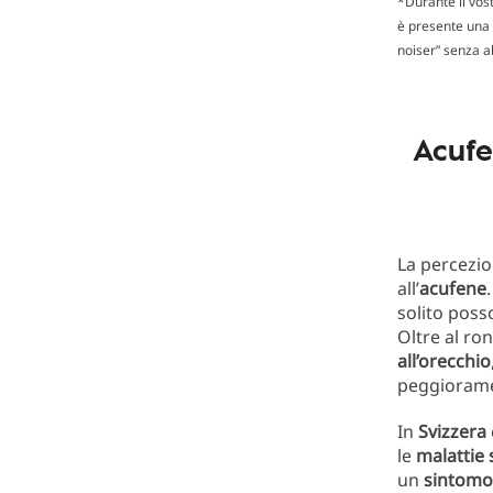
*Durante il vost
è presente una 
noiser” senza 
Acufe
La percezi
all’
acufene
solito pos
Oltre al ro
all’orecchio
peggiorame
In
Svizzera
le
malattie 
un
sintomo