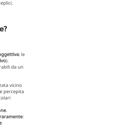
plici.
e?
oggettiva
: le
ivo
).
abili da un
zata vicino
e percepita
colari
one
.
raramente
:
e