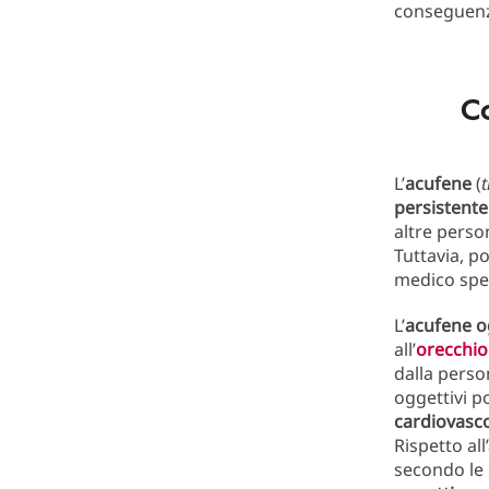
conseguenz
C
L’
acufene
(
t
persistente
altre perso
Tuttavia, p
medico spec
L’
acufene o
all’
orecchi
dalla pers
oggettivi 
cardiovasco
Rispetto al
secondo le 