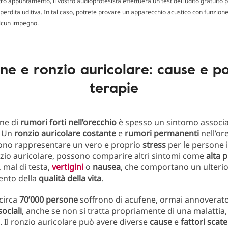
ro appuntamento, il vostro audioprotesista effettuerà un test dell’udito gratuito p
perdita uditiva. In tal caso, potrete provare un apparecchio acustico con funzione 
alcun impegno.
ne e ronzio auricolare: cause e pos
terapie
one di
rumori forti nell’orecchio
è spesso un sintomo associ
. Un
ronzio auricolare costante
e
rumori permanenti
nell’or
sono rappresentare un vero e proprio
stress
per le persone 
nzio auricolare, possono comparire altri sintomi come
alta 
, mal di testa,
vertigini
o
nausea
, che comportano un ulteri
nto della
qualità della vita
.
circa
70’000 persone
soffrono di acufene, ormai annoverato
sociali
, anche se non si tratta propriamente di una malattia,
. Il ronzio auricolare può avere diverse
cause
e
fattori scat