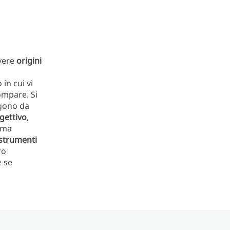
vere
origini
 in cui vi
ompare.
Si
gono da
gettivo
,
rma
strumenti
ro
e se