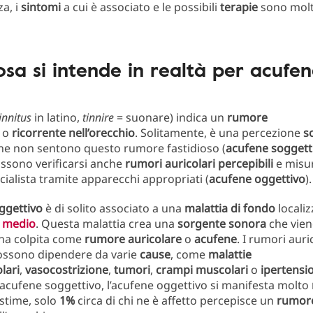
a, i
sintomi
a cui è associato e le possibili
terapie
sono molte
osa si intende in realtà per acufen
innitus
in latino,
tinnire
= suonare) indica un
rumore
o
ricorrente nell’orecchio
. Solitamente, è una percezione
s
ne non sentono questo rumore fastidioso (
acufene soggett
ossono verificarsi anche
rumori auricolari percepibili
e misur
ialista tramite apparecchi appropriati (
acufene oggettivo
).
ggettivo
è di solito associato a una
malattia di fondo
localiz
o medio
. Questa malattia crea una
sorgente sonora
che vien
ona colpita come
rumore auricolare
o
acufene
. I rumori auri
possono dipendere da varie
cause
, come
malattie
lari
,
vasocostrizione
,
tumori
,
crampi muscolari
o
ipertensi
l’acufene soggettivo, l’acufene oggettivo si manifesta molto
stime, solo
1%
circa di chi ne è affetto percepisce un
rumor