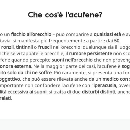
Che cos'è l'acufene?
 o un
fischio all’orecchio
– può comparire a
qualsiasi età
e a
ttavia, si manifesta più frequentemente a partire dai
50
,
ronzii
,
tintinnii
o
fruscii
nell’orecchio: qualunque sia il luogo
che se vi tappate le orecchie, il
rumore persistente
non sc
cufene quando percepite
suoni nell’orecchio
che non proven
sonora esterna
. Nella maggior parte dei casi, l’acufene è
sog
to solo da chi ne soffre
. Più raramente, si presenta una fo
oggettivo
, che può essere rilevata anche da un
medico con 
importante non confondere l’acufene con l’
iperacusia
, ovve
lità eccessiva ai suoni
: si tratta di due
disturbi distinti
, anch
relati
.