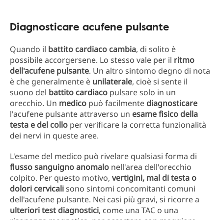
Diagnosticare acufene pulsante
Quando il
battito cardiaco cambia
, di solito è
possibile accorgersene. Lo stesso vale per il
ritmo
dell'acufene pulsante
. Un altro sintomo degno di nota
è che generalmente è
unilaterale
, cioè si sente il
suono del
battito cardiaco
pulsare solo in un
orecchio. Un
medico
può facilmente
diagnosticare
l'acufene pulsante attraverso un
esame fisico della
testa e del collo
per verificare la corretta funzionalità
dei nervi in queste aree.
L'esame del medico può rivelare qualsiasi forma di
flusso sanguigno anomalo
nell'area dell'orecchio
colpito. Per questo motivo,
vertigini, mal di testa o
dolori cervicali
sono sintomi concomitanti comuni
dell'acufene pulsante. Nei casi più gravi, si ricorre a
ulteriori test diagnostici
, come una TAC o una