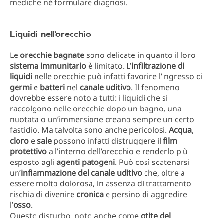
mediche né formulare diagnosi.
Liquidi nell’orecchio
Le
orecchie bagnate
sono delicate in quanto il loro
sistema immunitario
è limitato. L’
infiltrazione di
liquidi
nelle orecchie può infatti favorire l’ingresso di
germi
e
batteri
nel
canale uditivo
. Il fenomeno
dovrebbe essere noto a tutti: i liquidi che si
raccolgono nelle orecchie dopo un bagno, una
nuotata o un’immersione creano sempre un certo
fastidio. Ma talvolta sono anche pericolosi.
Acqua
,
cloro
e
sale
possono infatti distruggere il
film
protettivo
all’interno dell’orecchio e renderlo più
esposto agli
agenti patogeni
. Può così scatenarsi
un’
infiammazione del canale uditivo
che, oltre a
essere molto dolorosa, in assenza di trattamento
rischia di divenire
cronica
e persino di aggredire
l’
osso
.
Questo disturbo, noto anche come
otite del