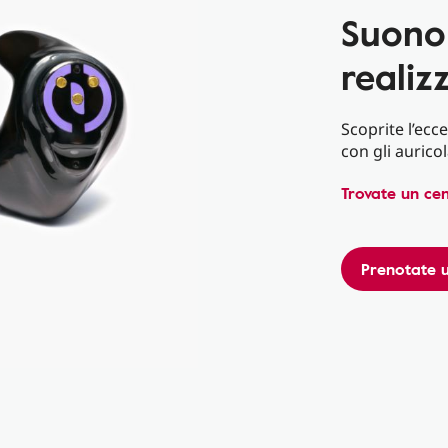
Suono 
realiz
Scoprite l’ecc
con gli auricol
Trovate un ce
Prenotate 