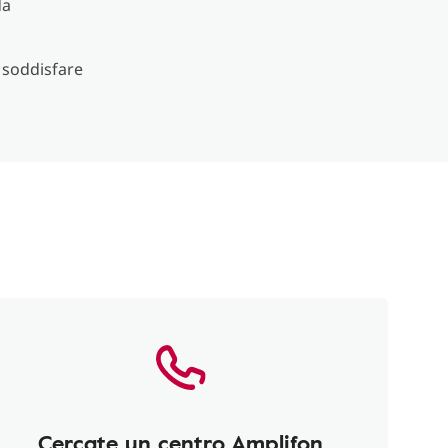
da
r soddisfare
Cercate un centro Amplifon