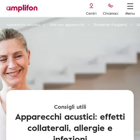
Centri
Chiamaci
Menu
Apparecchi acustici
Vita con apparecchi
Domande frequenti
Al
Consigli utili
Apparecchi acustici: effetti
collaterali, allergie e
infezioni