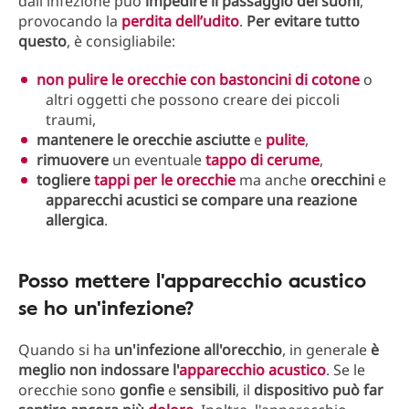
dall'infezione può
impedire il passaggio dei suoni
,
provocando la
perdita dell’udito
.
Per evitare tutto
questo
, è consigliabile:
non pulire le orecchie con bastoncini di cotone
o
altri oggetti che possono creare dei piccoli
traumi,
mantenere le orecchie asciutte
e
pulite
,
rimuovere
un eventuale
tappo di cerume
,
togliere
tappi per le orecchie
ma anche
orecchini
e
apparecchi acustici se compare una reazione
allergica
.
Posso mettere l'apparecchio acustico
se ho un'infezione?
Quando si ha
un'infezione all'orecchio
, in generale
è
meglio non indossare l'
apparecchio acustico
. Se le
orecchie sono
gonfie
e
sensibili
, il
dispositivo può far