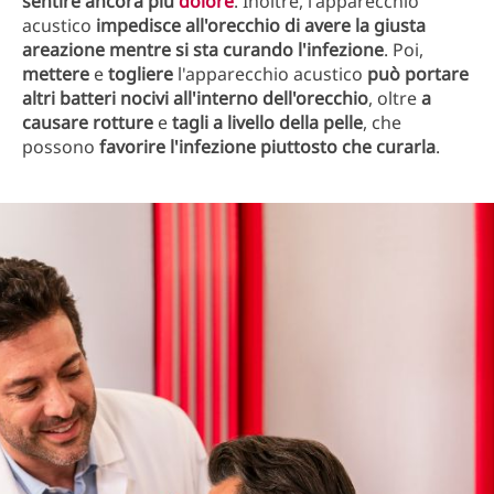
sentire ancora più
dolore
. Inoltre, l'apparecchio
acustico
impedisce all'orecchio di avere la giusta
areazione mentre si sta curando l'infezione
. Poi,
mettere
e
togliere
l'apparecchio acustico
può portare
altri batteri nocivi all'interno dell'orecchio
, oltre
a
causare rotture
e
tagli a livello della pelle
, che
possono
favorire l'infezione piuttosto che curarla
.