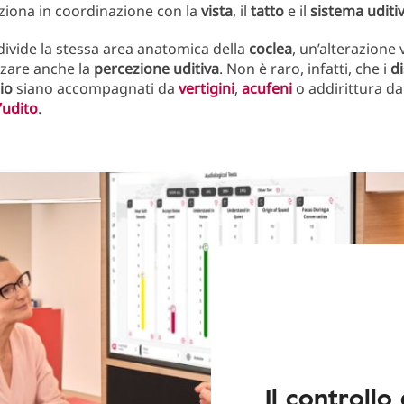
nziona in coordinazione con la
vista
, il
tatto
e il
sistema
uditi
ivide la stessa area anatomica della
coclea
, un’alterazione 
nzare anche la
percezione uditiva
. Non è raro, infatti, che i
di
rio
siano accompagnati da
vertigini
,
acufeni
o addirittura d
’udito
.
Il controllo