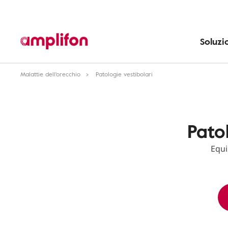
Soluzi
Malattie dell'orecchio
Patologie vestibolari
Patol
Equi