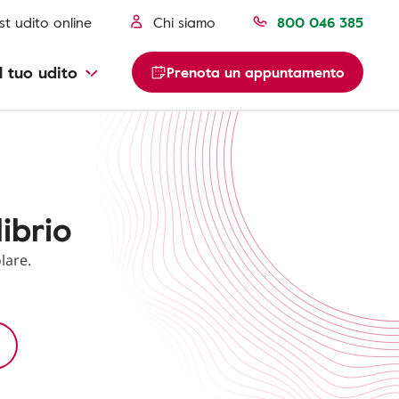
st udito online
Chi siamo
800 046 385
l tuo udito
Prenota un appuntamento
librio
lare.