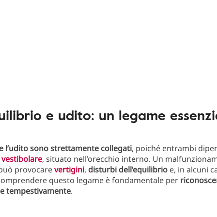
uilibrio e udito: un legame essenzi
 e l’udito sono strettamente collegati
, poiché entrambi dip
 vestibolare
, situato nell’orecchio interno. Un malfunziona
 può provocare
vertigini
,
disturbi dell’equilibrio
e, in alcuni c
. Comprendere questo legame è fondamentale per
riconoscer
ire tempestivamente
.