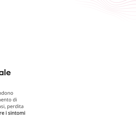
ale
endono
mento di
asi, perdita
e i sintomi