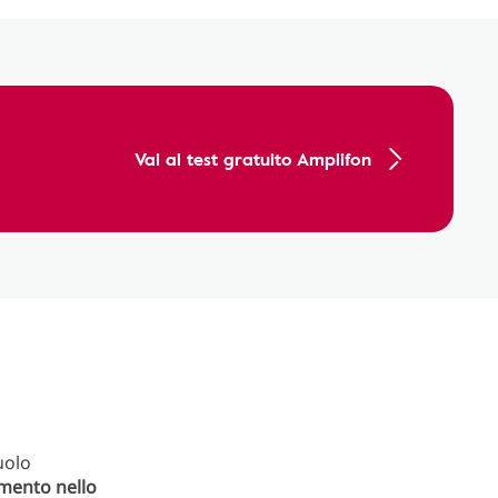
Vai al test gratuito Amplifon
uolo
amento
nello