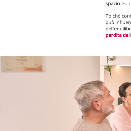
spazio
. Fu
Poiché cond
può influe
dell’equilib
perdita dell