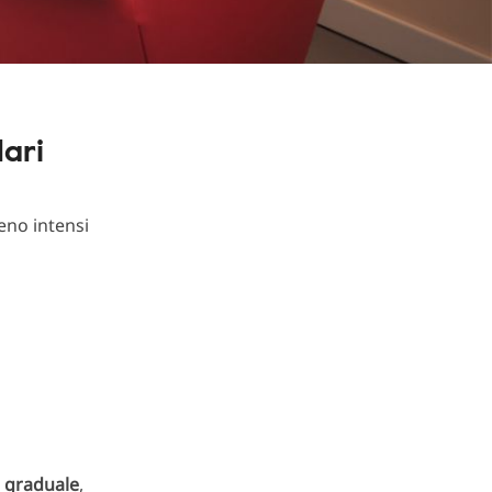
lari
eno intensi
o
graduale
,