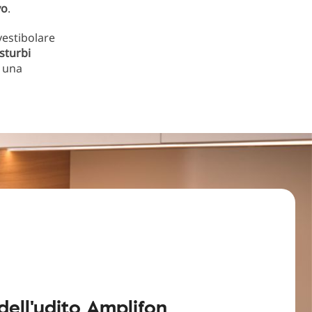
vo
.
vestibolare
sturbi
a una
 dell'udito Amplifon