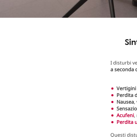
Sin
I disturbi 
a seconda d
Vertigin
Perdita d
Nausea
,
Sensazi
Acufeni
,
Perdita u
Questi dist