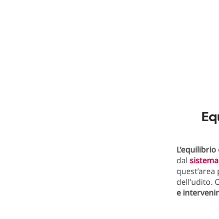
Eq
L’equilibrio
dal
sistema
quest’area
dell’udito
e interven