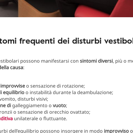
tomi frequenti dei disturbi vestibo
vestibolari possono manifestarsi con
sintomi
diversi
, più o m
ella causa
:
i improvvise
o sensazione di rotazione;
i equilibrio
o instabilità durante la deambulazione;
 vomito, disturbi visivi;
one
di
galleggiamento o
vuoto
;
 ronzii o sensazione di orecchio ovattato;
ditiva
unilaterale o fluttuante.
urbi dell’equilibrio possono insorgere in modo
improvviso