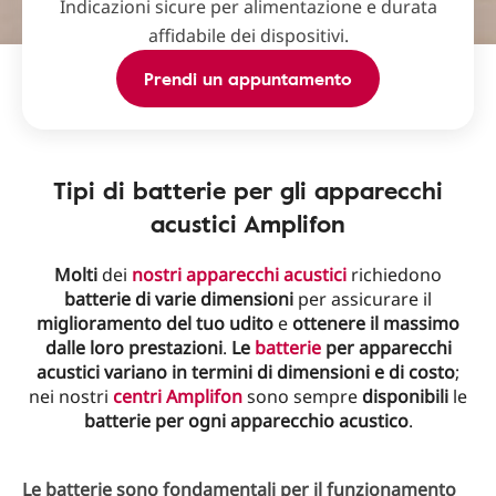
Indicazioni sicure per alimentazione e durata
affidabile dei dispositivi.
Prendi un appuntamento
Tipi di batterie per gli apparecchi
acustici Amplifon
Molti
dei
nostri apparecchi acustici
richiedono
batterie di varie dimensioni
per assicurare il
miglioramento del tuo udito
e
ottenere il massimo
dalle loro prestazioni
.
Le
batterie
per apparecchi
acustici variano in termini di dimensioni e di costo
;
nei nostri
centri Amplifon
sono sempre
disponibili
le
batterie per ogni apparecchio acustico
.
Le batterie sono fondamentali per il funzionamento