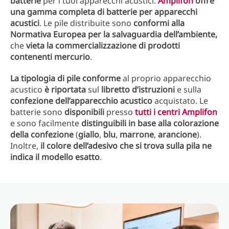
batterie
per i tuoi apparecchi acustici.
Amplifon
offre
una gamma completa di batterie per apparecchi
acustici
. Le pile distribuite sono
conformi alla
Normativa Europea per la salvaguardia dell’ambiente,
che
vieta la commercializzazione di prodotti
contenenti mercurio
.
La tipologia di pile conforme
al proprio apparecchio
acustico
è riportata
sul
libretto d’istruzioni
e sulla
confezione dell’apparecchio acustico
acquistato. Le
batterie sono
disponibili
presso
tutti i centri Amplifon
e sono facilmente
distinguibili in base alla colorazione
della confezione
(
giallo
,
blu
,
marrone
,
arancione
).
Inoltre,
il colore dell’adesivo che si trova sulla pila ne
indica il modello esatto
.