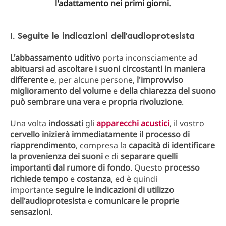
l'adattamento nei primi giorni
.
1. Seguite le indicazioni dell'audioprotesista
L'abbassamento uditivo
porta inconsciamente ad
abituarsi ad ascoltare i suoni circostanti in maniera
differente
e, per alcune persone,
l'improvviso
miglioramento del volume
e
della chiarezza del suono
può sembrare una vera
e
propria rivoluzione
.
Una volta
indossati
gli
apparecchi acustici
, il vostro
cervello inizierà immediatamente il processo di
riapprendimento
, compresa la
capacità di identificare
la provenienza dei suoni
e di
separare quelli
importanti dal rumore di fondo
. Questo
processo
richiede tempo
e
costanza
, ed è quindi
importante
seguire le indicazioni di utilizzo
dell'audioprotesista
e
comunicare le proprie
sensazioni
.