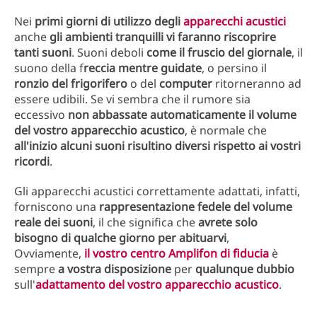
Nei
primi giorni di utilizzo degli
apparecchi acustici
anche
gli ambienti tranquilli vi faranno riscoprire
tanti suoni
. Suoni deboli
come il fruscio del giornale
, il
suono della f
reccia mentre guidate
, o persino il
ronzio del frigorifero
o del
computer
ritorneranno ad
essere udibili. Se vi sembra che il rumore sia
eccessivo
non abbassate automaticamente il volume
del vostro apparecchio acustico
, è normale che
all'inizio alcuni suoni risultino diversi rispetto ai vostri
ricordi
.
Gli apparecchi acustici correttamente adattati, infatti,
forniscono una
rappresentazione fedele del volume
reale dei suoni
, il che significa che
avrete solo
bisogno di qualche giorno per abituarvi
,
Ovviamente,
il vostro centro Amplifon di fiducia
è
sempre
a vostra disposizione
per
qualunque dubbio
sull'
adattamento del vostro apparecchio acustico
.