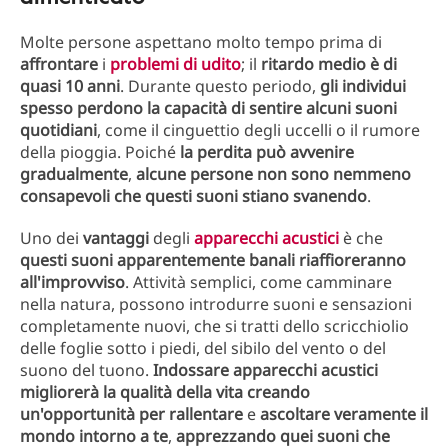
Molte persone aspettano molto tempo prima di
affrontare
i
problemi di udito
; il
ritardo medio è di
quasi 10 anni
. Durante questo periodo,
gli individui
spesso perdono la capacità di sentire alcuni suoni
quotidiani
, come il cinguettio degli uccelli o il rumore
della pioggia. Poiché
la perdita può avvenire
gradualmente
,
alcune persone non sono nemmeno
consapevoli che questi suoni stiano svanendo
.
Uno dei
vantaggi
degli
apparecchi acustici
è che
questi suoni apparentemente banali riaffioreranno
all'improvviso
. Attività semplici, come camminare
nella natura, possono introdurre suoni e sensazioni
completamente nuovi, che si tratti dello scricchiolio
delle foglie sotto i piedi, del sibilo del vento o del
suono del tuono.
Indossare apparecchi acustici
migliorerà la qualità della vita creando
un'opportunità per rallentare
e
ascoltare veramente il
mondo intorno a te
,
apprezzando quei suoni che