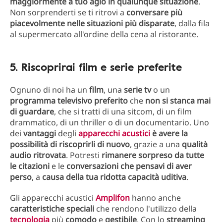
maggiormente a tuo agio in qualunque situazione
.
Non sorprenderti se ti ritrovi a
conversare più
piacevolmente nelle situazioni più disparate
, dalla fila
al supermercato all'ordine della cena al ristorante.
5. Riscoprirai film e serie preferite
Ognuno di noi ha un
film
, una
serie tv
o un
programma televisivo preferito
che
non si stanca mai
di guardare
, che si tratti di una sitcom, di un film
drammatico, di un thriller o di un documentario. Uno
dei
vantaggi
degli
apparecchi acustici
è avere la
possibilità di riscoprirli di nuovo
, grazie a una
qualità
audio ritrovata
. Potresti
rimanere sorpreso da tutte
le citazioni
e le
conversazioni che pensavi di aver
perso
, a
causa della tua ridotta capacità uditiva
.
Gli apparecchi acustici
Amplifon
hanno anche
caratteristiche speciali
che rendono l'utilizzo della
tecnologia
più
comodo
e
gestibile
. Con lo
streaming