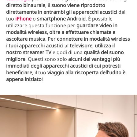
diretto binaurale
, il
suono viene riprodotto
direttamente in entrambi gli apparecchi acustici
dal
tuo
iPhone
o
smartphone Android
. È possibile
utilizzare questa funzione per
guardare video in
modalità wireless, oltre a effettuare chiamate e
ascoltare musica
. Per
connettere in modalità wireless
i tuoi apparecchi acustici
al
televisore
,
utilizza il
nostro streamer TV
e godi di una
qualità del suono
migliore
. Questi sono solo
alcuni dei vantaggi più
immediati degli apparecchi acustici di cui potresti
beneficiare
, il tuo
viaggio alla riscoperta dell'udito è
appena iniziato
!