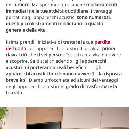
nell'
umore
. Ma sperimenterai anche
miglioramenti
immediati nelle tue attività quotidiane
. I vantaggi
portati dagli apparecchi acustici
sono numerosi
,
questi piccoli strumenti migliorano la qualità
generale della vita
.
Prima prendi l'iniziativa di
trattare
la tua
perdita
dell'udito
con apparecchi acustici di qualità,
prima
riavrai ciò che ti sei perso
: c'è così tanta vita da vivere
e scoprire. Se ti stai chiedendo "
gli apparecchi
acustici mi porteranno reali benefici?
" o "
gli
apparecchi acustici funzionano davvero?
",
la risposta
breve è sì
. Diamo un'occhiata ad alcuni dei vantaggi
degli apparecchi acustici
in grado di trasformare la
tua vita
.