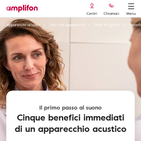
Centri
Chiamaci
Menu
Apparecchi acustici
Vita con apparecchi
Primi 40 giorni
Benefi
Il primo passo al suono
Cinque benefici immediati
di un apparecchio acustico