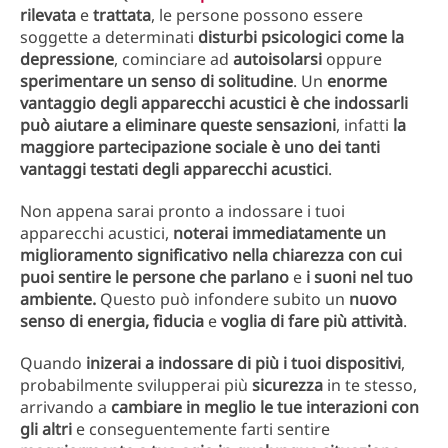
rilevata
e
trattata
, le persone possono essere
soggette a determinati
disturbi psicologici come la
depressione
, cominciare ad
autoisolarsi
oppure
sperimentare un senso di solitudine
. Un
enorme
vantaggio degli apparecchi acustici è che indossarli
può aiutare a eliminare queste sensazioni
, infatti
la
maggiore partecipazione sociale è uno dei tanti
vantaggi testati degli apparecchi acustici
.
Non appena sarai pronto a indossare i tuoi
apparecchi acustici,
noterai immediatamente un
miglioramento significativo nella chiarezza con cui
puoi sentire le persone che parlano
e
i suoni nel tuo
ambiente.
Questo può infondere subito un
nuovo
senso di energia, fiducia
e
voglia di fare più attività
.
Quando
inizerai a indossare di più i tuoi dispositivi
,
probabilmente svilupperai più
sicurezza
in te stesso,
arrivando a
cambiare in meglio le tue interazioni con
gli altri
e conseguentemente farti sentire