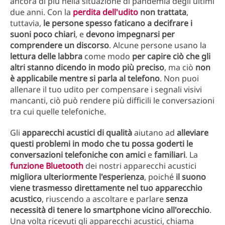
ancora di più nella situazione di pandemia degli ultimi
due anni. Con la
perdita dell'udito
non trattata
,
tuttavia,
le persone spesso faticano a decifrare i
suoni poco chiari
, e
devono impegnarsi per
comprendere un discorso
. Alcune persone usano la
lettura delle labbra
come modo
per capire ciò che gli
altri stanno dicendo in modo più preciso
, ma ciò
non
è applicabile mentre si parla al telefono
. Non puoi
allenare il tuo udito per compensare i segnali visivi
mancanti, ciò può rendere più difficili le conversazioni
tra cui quelle telefoniche.
Gli
apparecchi acustici di qualità
aiutano ad
alleviare
questi problemi in modo che tu possa goderti le
conversazioni telefoniche con amici
e
familiari
. La
funzione Bluetooth
dei nostri apparecchi acustici
migliora ulteriormente l'esperienza
, poiché
il suono
viene trasmesso direttamente nel tuo apparecchio
acustico
, riuscendo a ascoltare e parlare
senza
necessità di tenere lo smartphone vicino all'orecchio
.
Una volta ricevuti gli apparecchi acustici, chiama