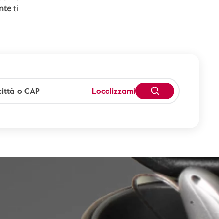
ente
ti
Localizzami