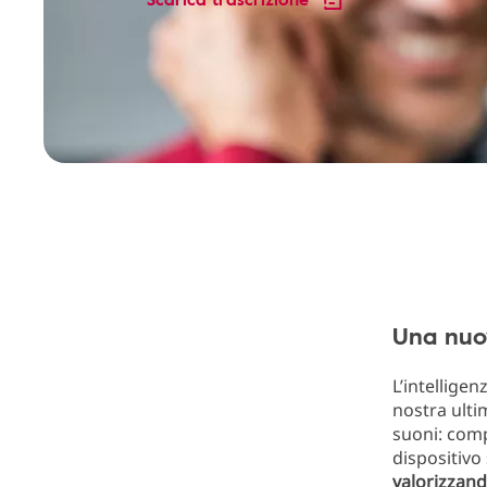
Una nuov
L’intelligen
nostra ult
suoni: compr
dispositivo
valorizzand