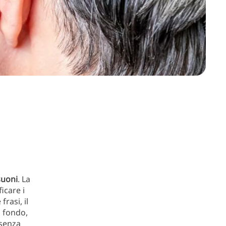
suoni
. La
icare i
rasi, il
 fondo,
senza