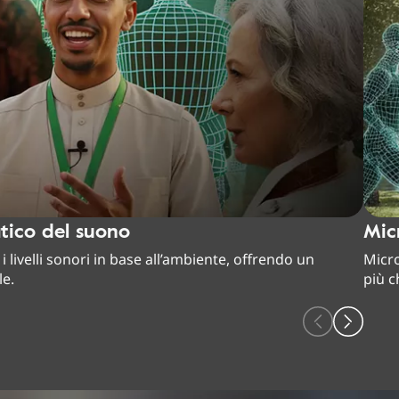
ico del suono
Micr
 livelli sonori in base all’ambiente, offrendo un
Micro
le.
più c