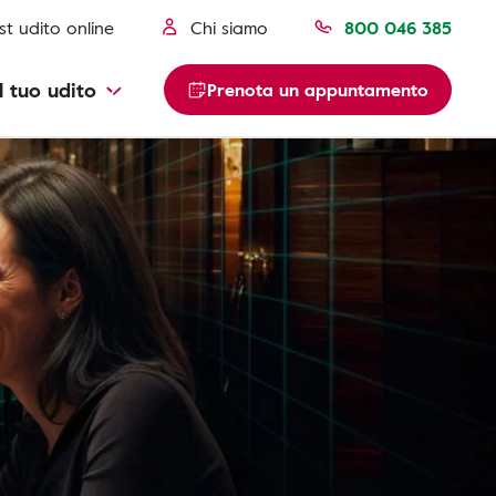
st udito online
Chi siamo
800 046 385
l tuo udito
Prenota un appuntamento