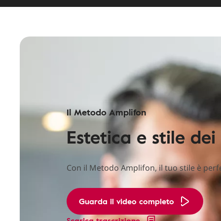
Il Metodo Amplifon
Estetica e stile de
Con il Metodo Amplifon, il tuo stile è per
Guarda il video completo
Scarica trascrizione