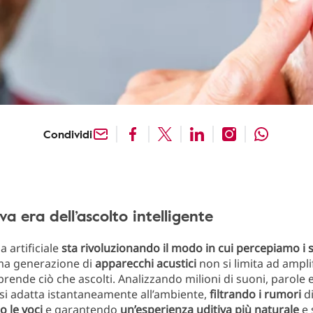
Condividi
a era dell’ascolto intelligente
za artificiale
sta rivoluzionando il modo in cui percepiamo i 
ima generazione di
apparecchi
acustici
non si limita ad amplif
ende ciò che ascolti. Analizzando milioni di suoni, parole e f
 si adatta istantaneamente all’ambiente,
filtrando
i rumori
di
o le voci
e garantendo
un’esperienza
uditiva
più naturale
e 