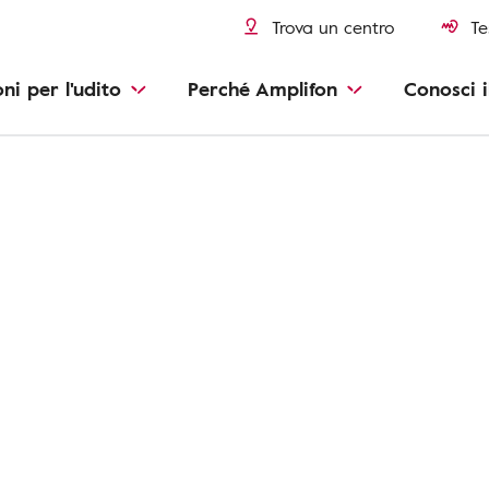
Trova un centro
Te
oni per l'udito
Perché Amplifon
Conosci i
one e spegnimento