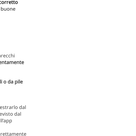
corretto
n buone
arecchi
tentamente
li o da pile
estrarlo dal
evisto dal
ll’app
orrettamente