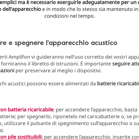
semplici ma è necessario eserguirle adeguatamente per un 
zo dell'apparecchio
e in modo che lo stesso sia mantenuto i
condizioni nel tempo.
e e spegnere l'apparecchio acustico
perti Amplifon vi guideranno nell’uso corretto dei vostri app
i forniranno il libretto di istruzioni. È importante
seguire at
cazioni
per preservare al meglio i dispositivi.
chi acustici possono essere alimentati da
batterie ricaricabi
on batteria ricaricabile
: per accendere l’apparecchio, basta 
atterie; per spegnerlo, riponetelo nel caricabatterie o, se pr
, utilizzare il pulsante di spegnimento sull’apparecchio o su
a;
on pile sostituibili
: per accendere l’apparecchio, inserite c