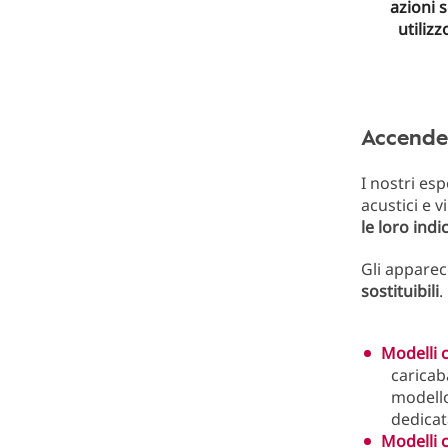
azioni 
utiliz
Accender
I nostri es
acustici e v
le loro indi
Gli apparec
sostituibili
.
Modelli c
caricab
modello
dedicat
Modelli c