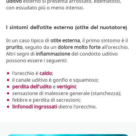
uditivo
esterno si presenta arrossato, edematoso,
con essudato più o meno intenso.
I sintomi dell'otite esterna (otite del nuotatore)
In un caso tipico di
otite esterna
, il primo sintomo è il
prurito
, seguito da un
dolore molto forte
all'orecchio.
Altri segni di
infiammazione
del condotto uditivo
possono essere i seguenti:
l'orecchio è
caldo
;
il canale uditivo è gonfio e squamoso;
perdita dell'udito
e
vertigini
;
sensazione di malessere generale (stanchezza);
febbre e perdita di secrezioni;
linfonodi ingrossati
dietro l'orecchio.