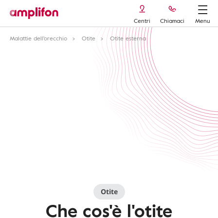
Centri
Chiamaci
Menu
Malattie dell'orecchio
Otite
Otite esterna
Otite
Che cos'è l'otite