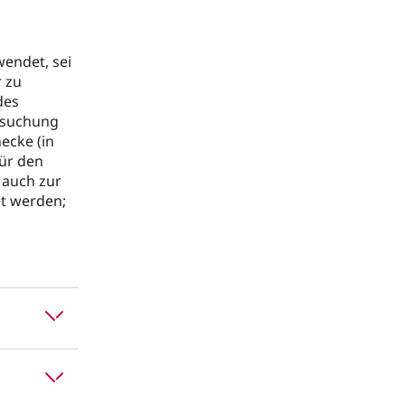
endet, sei
 zu
des
rsuchung
ecke (in
ür den
 auch zur
t werden;