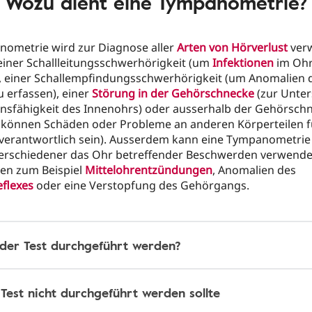
Wozu dient eine Tympanometrie?
nometrie wird zur Diagnose aller
Arten von Hörverlust
verw
 einer Schallleitungsschwerhörigkeit (um
Infektionen
im Ohr
, einer Schallempfindungsschwerhörigkeit (um Anomalien 
 erfassen), einer
Störung in der Gehörschnecke
(zur Unte
onsfähigkeit des Innenohrs) oder ausserhalb der Gehörschn
l können Schäden oder Probleme an anderen Körperteilen f
 verantwortlich sein). Ausserdem kann eine Tympanometrie
erschiedener das Ohr betreffender Beschwerden verwende
en zum Beispiel
Mittelohrentzündungen
, Anomalien des
eflexes
oder eine Verstopfung des Gehörgangs.
 der Test durchgeführt werden?
Test nicht durchgeführt werden sollte