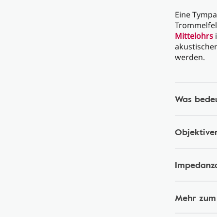
Eine Tympan
Trommelfell
Mittelohrs
i
akustischen
werden.
Was bede
Objektive
Impedanz
Mehr zum 