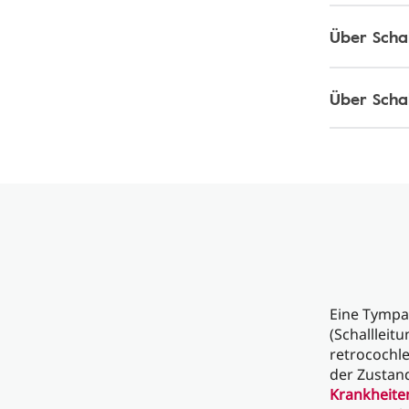
Über Schal
Über Scha
Eine Tympa
(Schalllei
retrocochle
der Zustan
Krankheite