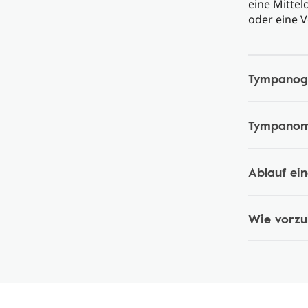
eine Mitte
oder eine 
Tympano
Tympanome
Ablauf ei
Wie vorzu