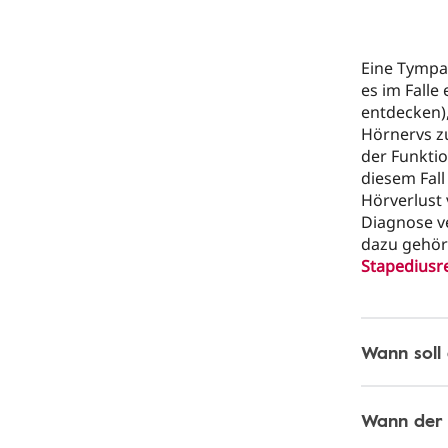
Eine Tympa
es im Falle
entdecken)
Hörnervs zu
der Funkti
diesem Fal
Hörverlust
Diagnose v
dazu gehör
Stapediusr
Wann soll
Wann der 