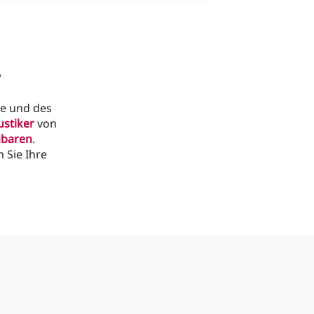
e
ie und des
stiker
von
nbaren
.
 Sie Ihre