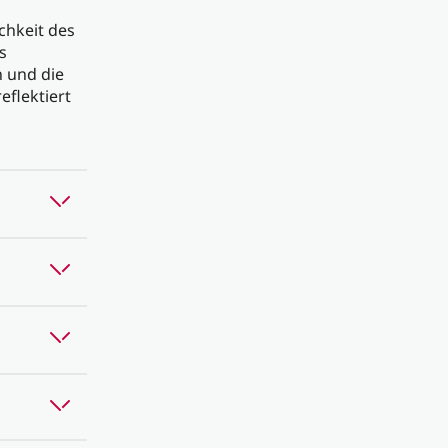
chkeit des
s
n und die
eflektiert