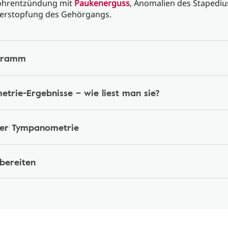
lohrentzündung mit
Paukenerguss
, Anomalien des Stapediu
Verstopfung des Gehörgangs.
gramm
trie-Ergebnisse – wie liest man sie?
ner Tympanometrie
bereiten