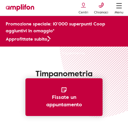
Centri
Chiamaci
Menu
Promozione speciale: 10’000 superpunti Coop
aggiuntivi in omaggio*
Approfittate subito
Riconoscere perdita dell'udito
Timpanometria
Timpanometria
Fissate un
appuntamento