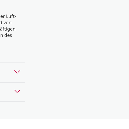
er Luft-
rd von
äftigen
en des