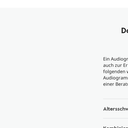
D
Ein Audiog
auch zur E
folgenden w
Audiogramm
einer Bera
Altersschw