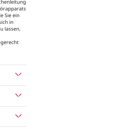
chenleitung
Hörapparats
e Sie ein
ich in
u lassen,
hgerecht