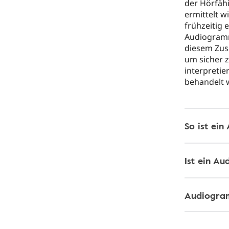
der Hörfähi
ermittelt 
frühzeitig 
Audiogramm
diesem Zus
um sicher 
interpreti
behandelt 
So ist ei
Ist ein A
Audiogra