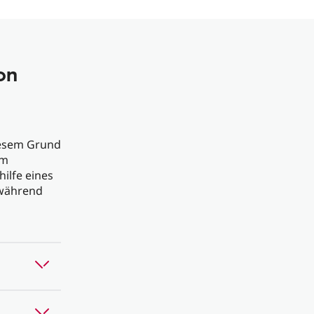
on
iesem Grund
Im
ilfe eines
 während