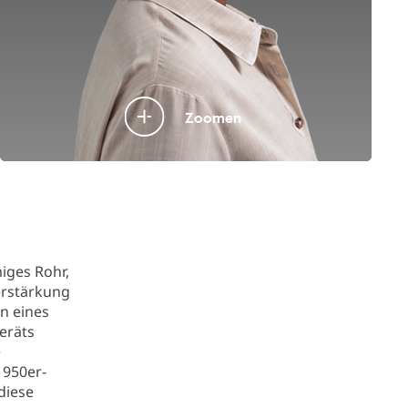
Zoomen
miges Rohr,
verstärkung
on eines
eräts
e
1950er-
diese