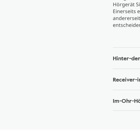
Hörgerät Si
Einerseits 
andererseit
entscheide
Hinter-de
Receiver-
Im-Ohr-Hö