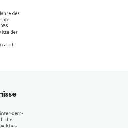
Jahre des
eräte
1988
Mitte der
en auch
nisse
inter-dem-
dliche
 welches