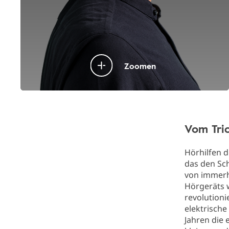
Zoomen
Vom Tric
Hörhilfen d
das den Sch
von immerhi
Hörgeräts 
revolutioni
elektrische
Jahren die 