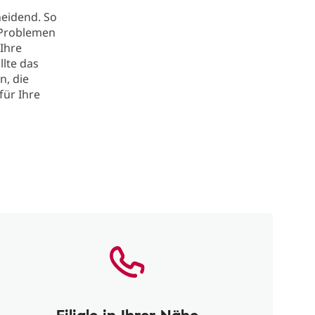
eidend. So
n Problemen
Ihre
llte das
n, die
für Ihre
Filiale in Ihrer Nähe