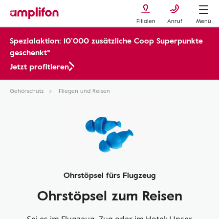
Filialen
Anruf
Menü
Spezialaktion: 10’000 zusätzliche Coop Superpunkte
geschenkt*
Jetzt profitieren
Gehörschutz
Fliegen und Reisen
Ohrstöpsel fürs Flugzeug
Ohrstöpsel zum Reisen