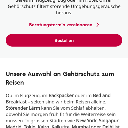
Sei es im Flugzeug, Zug oder im Hotel: Unser
Gehörschutz filtert störende Umgebungsgeräusche
heraus.
Beratungstermin vereinbaren
Bestellen
Unsere Auswahl an Gehörschutz zum
Reisen
Ob im Flugzeug, im
Backpacker
oder im
Bed and
Breakfast
– selten sind wir beim Reisen alleine.
Störender Lärm
kann Sie vom Schlaf abhalten,
obwohl Sie morgen früh fit für die Weiterreise sein
müssen. In grossen Städten wie
New York
,
Singapur
,
Madrid
,
Tokio
,
Kairo
,
Kalkutta
,
Mumbai
oder
Delhi
ist