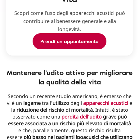
Scopri come l’uso degli apparecchi acustici può
contribuire al benessere generale e alla
longevità.
Prendi un appuntamento
Mantenere l’udito attivo per migliorare
la qualità della vita
Secondo un recente studio americano, è emerso che
vi è un
legame
tra
l'utilizzo
degli
apparecchi acustici
e
la
riduzione del rischio di mortalità
. Infatti, è stato
osservato come una
perdita dell'udito
grave può
essere associata a un rischio più elevato di mortalità
e che, parallelamente, questo rischio risulta
essere
più basso nei pazienti ipoacusici che utilizzano