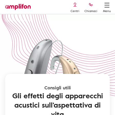
Centri
Chiamaci
Menu
Apparecchi acustici
Vita con apparecchi
Domande frequenti
A
Consigli utili
Gli effetti degli apparecchi
acustici sull'aspettativa di
vita