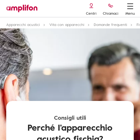
Centri
Chiamaci
Menu
Apparecchi acustici
Vita con apparecchi
Domande frequenti
F
Consigli utili
Perché I'apparecchio
acustico fischia?